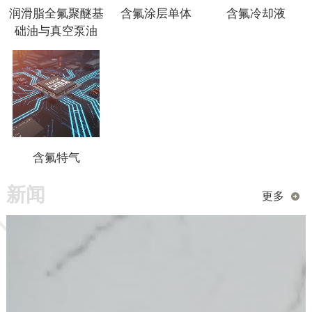
润滑脂全氟聚醚基
含氟涂层单体
含氟冷却液
础油与真空泵油
含氟特气
新闻
更多